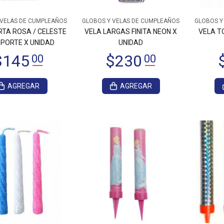
 VELAS DE CUMPLEAÑOS
GLOBOS Y VELAS DE CUMPLEAÑOS
GLOBOS Y
$660
00
$1.650
00
RTA ROSA / CELESTE
VELA LARGAS FINITA NEON X
VELA T
OPORTE X UNIDAD
UNIDAD
AGREGAR
AGREGAR
2.135
00
$10.715
00