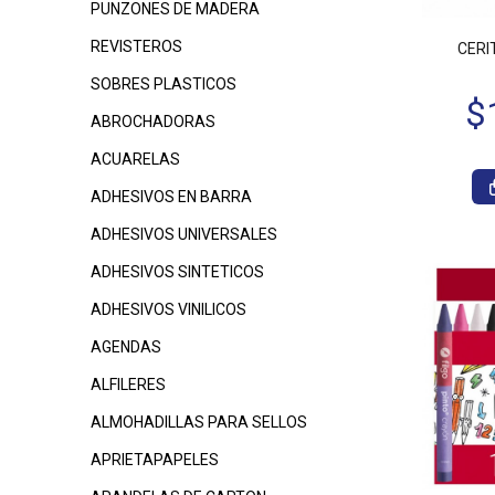
PUNZONES DE MADERA
$1.815
$2.370
$
00
00
REVISTEROS
CERI
SOBRES PLASTICOS
ABROCHADORAS
ACUARELAS
ADHESIVOS EN BARRA
ADHESIVOS UNIVERSALES
ADHESIVOS SINTETICOS
$3.740
00
$5.575
$
00
ADHESIVOS VINILICOS
AGENDAS
ALFILERES
ALMOHADILLAS PARA SELLOS
APRIETAPAPELES