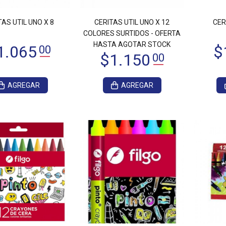
3.050
00
TAS UTIL UNO X 8
CERITAS UTIL UNO X 12
CER
$3.570
00
COLORES SURTIDOS - OFERTA
HASTA AGOTAR STOCK
AGREGAR
AGREGAR
8.360
00